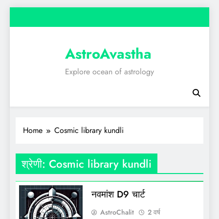
Skip
to
content
AstroAvastha
Explore ocean of astrology
Home
Cosmic library kundli
श्रेणी:
Cosmic library kundli
नवमांश D9 चार्ट
AstroChalit
2 वर्ष