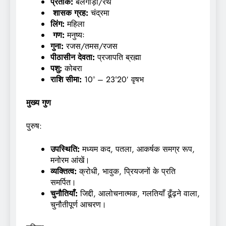
प्रतीक:
बैलगाड़ी/रथ
शासक ग्रह:
चंद्रमा
लिंग:
महिला
गण:
मनुष्यः
गुना:
रजस/तमस/रजस
पीठासीन देवता:
प्रजापति ब्रह्मा
पशु:
कोबरा
राशि सीमा:
10° – 23°20′ वृषभ
मुख्य गुण
पुरुष:
उपस्थिति
:
मध्यम कद, पतला, आकर्षक समग्र रूप,
मनोरम आंखें।
व्यक्तित्व:
क्रोधी, भावुक, प्रियजनों के प्रति
समर्पित।
चुनौतियाँ:
जिद्दी, आलोचनात्मक, गलतियाँ ढूँढ़ने वाला,
चुनौतीपूर्ण आचरण।