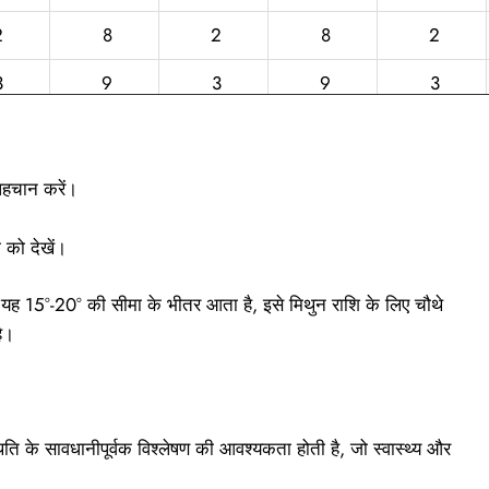
2
8
2
8
2
3
9
3
9
3
4
10
4
10
4
5
11
5
11
5
पहचान करें।
6
12
6
12
6
 को देखें।
ो यह 15°-20° की सीमा के भीतर आता है, इसे मिथुन राशि के लिए चौथे
है।
्थिति के सावधानीपूर्वक विश्लेषण की आवश्यकता होती है, जो स्वास्थ्य और