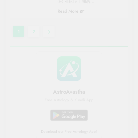
कर सकते हैं। आइए…
Read More
1
2
AstroAvastha
Free Astrology & Kundli App
Download our Free Astrology App!