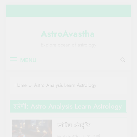
Skip
to
content
AstroAvastha
Explore ocean of astrology
MENU
Home
Astro Analysis Learn Astrology
श्रेणी:
Astro Analysis Learn Astrology
ज्योतिष अंतर्दृष्टि
AstroChalit
2 वर्ष