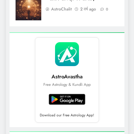
AstroChalit
2 वर्ष ago
0
AstroAvastha
Free Astrology & Kundli App
Download our Free Astrology App!